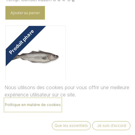
Ajouter au panier
Produit phare
Nous utilisons des cookies pour vous offrir une meilleure
Lieu noir
expérience utilisateur sur ce site.
Temp. Conservation 0 à 4°C
Politique en matière de cookies
Ajouter au panier
Que les essentiels
Je suis d'accord