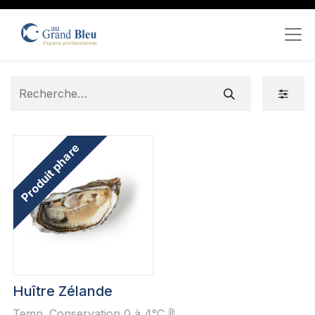
Produit phare
Huître Zélande
Temp. Conservation 0 à 4°C