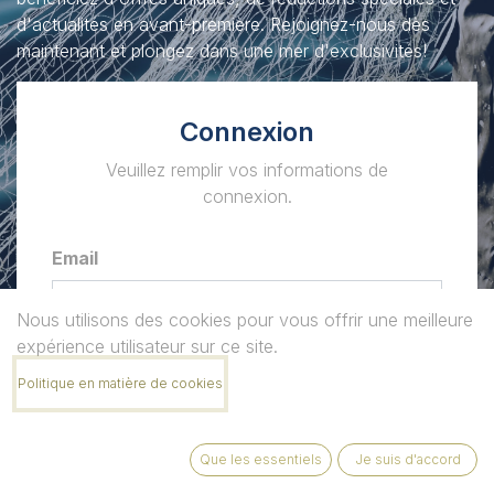
d'actualités en avant-première. Rejoignez-nous dès
maintenant et plongez dans une mer d'exclusivités!
Connexion
Veuillez remplir vos informations de
connexion.
Email
Nous utilisons des cookies pour vous offrir une meilleure
expérience utilisateur sur ce site.
Mot de passe
Mot de passe oublié
Politique en matière de cookies
Que les essentiels
Je suis d'accord
Se connecter