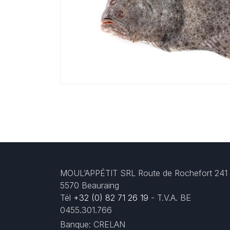
MOUL’APPÉTIT SRL Route de Rochefort 241
5570 Beauraing
Tél
+32 (0) 82 71 26 19
- T.V.A. BE
0455.301.766
Banque: CRELAN