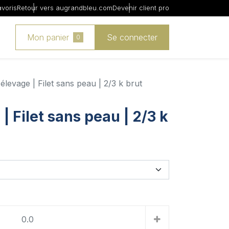
avoris
Retour vers augrandbleu.com
Devenir client pro
Mon panier
Se connecter
0
élevage | Filet sans peau | 2/3 k brut
| Filet sans peau | 2/3 k