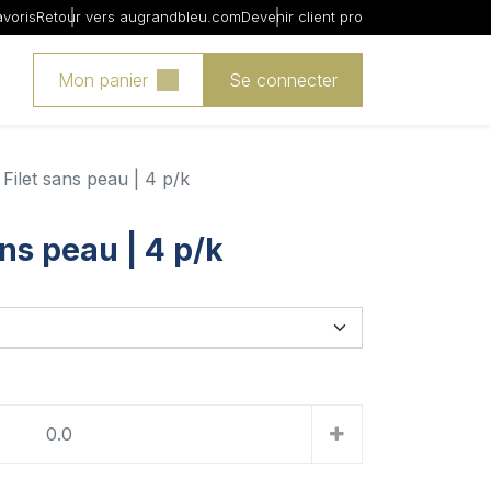
avoris
Retour vers augrandbleu.com
Devenir client pro
Mon panier
Se connecter
| Filet sans peau | 4 p/k
ans peau | 4 p/k