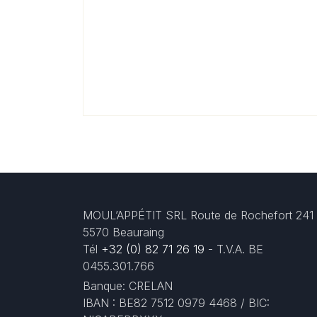
MOUL’APPÉTIT SRL Route de Rochefort 241
5570 Beauraing
Tél
+32 (0) 82 71 26 19
- T.V.A. BE
0455.301.766
Banque: CRELAN
IBAN : BE82 7512 0979 4468 / BIC: