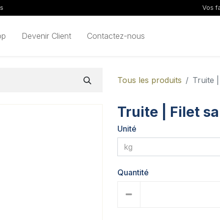
ls
Vos f
op
Devenir Client
Contactez-nous
Tous les produits
Truite 
Truite | Filet s
Unité
Quantité