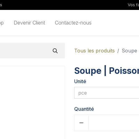
ls
Vos f
op
Devenir Client
Contactez-nous
Tous les produits
Soupe |
Soupe | Poisson
Unité
Quantité