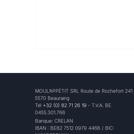
MOUL’APPÉTIT SRL Route de Rochefort 241
5570 Beauraing
Tél
+32 (0) 82 71 26 19
- T.V.A. BE
0455.301.766
Banque: CRELAN
IBAN : BE82 7512 0979 4468 / BIC: