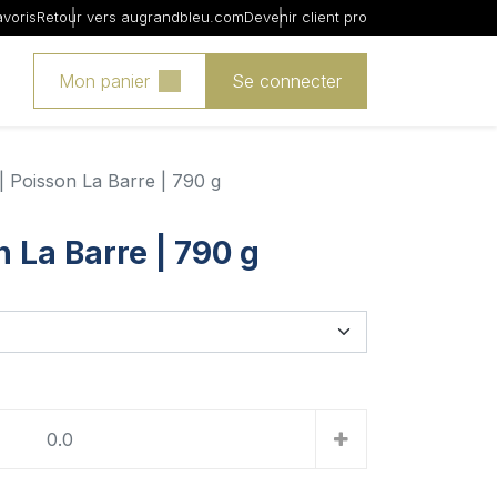
avoris
Retour vers augrandbleu.com
Devenir client pro
Mon panier
Se connecter
 Poisson La Barre | 790 g
 La Barre | 790 g