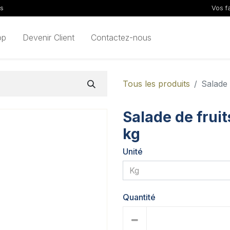
ls
Vos f
op
Devenir Client
Contactez-nous
Tous les produits
Salade 
Salade de fruit
kg
Unité
Quantité