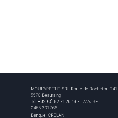
MOUL’APPÉTIT SRL Route de Rochefort 241
5570 Beauraing
Tél
+32 (0) 82 71 26 19
- T.V.A. BE
0455.301.766
Banque: CRELAN