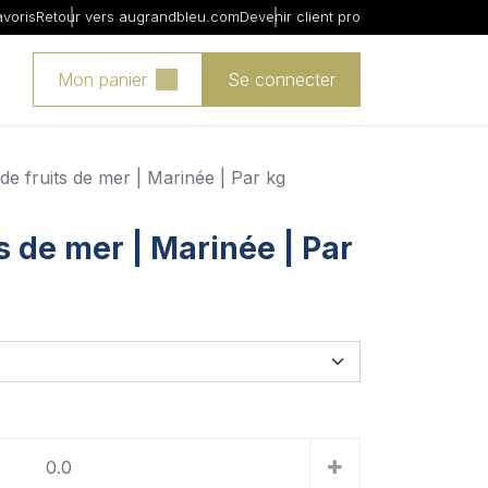
avoris
Retour vers augrandbleu.com
Devenir client pro
Mon panier
Se connecter
de fruits de mer | Marinée | Par kg
s de mer | Marinée | Par