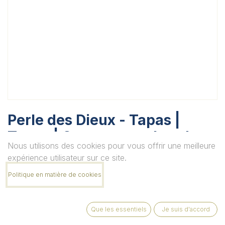
Perle des Dieux - Tapas |
Tapas | Coques et palourdes
Nous utilisons des cookies pour vous offrir une meilleure
aux zestes de yuzu
expérience utilisateur sur ce site.
Unité
Politique en matière de cookies
Que les essentiels
Je suis d'accord
Quantité