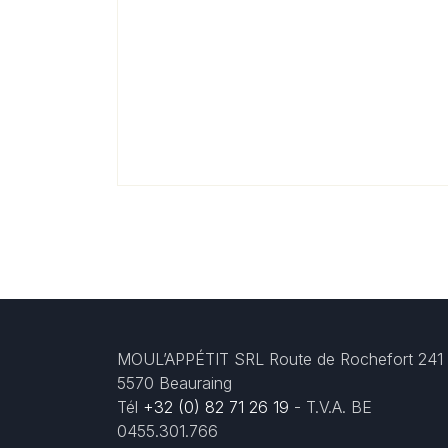
MOUL’APPÉTIT SRL Route de Rochefort 241
5570 Beauraing
Tél
+32 (0) 82 71 26 19
- T.V.A. BE
0455.301.766