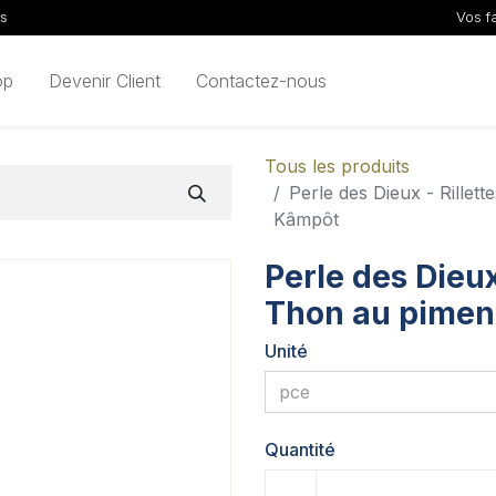
ls
Vos f
op
Devenir Client
Contactez-nous
Tous les produits
Perle des Dieux - Rillet
Kâmpôt
Perle des Dieux 
Thon au pimen
Unité
Quantité