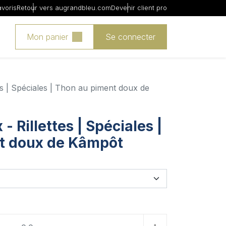
avoris
Retour vers augrandbleu.com
Devenir client pro
Mon panier
Se connecter
tes | Spéciales | Thon au piment doux de
- Rillettes | Spéciales |
t doux de Kâmpôt