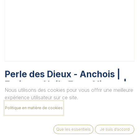
Perle des Dieux - Anchois |
Entiers - Huile Extra Vierge |
Nous utilisons des cookies pour vous offrir une meilleure
Piments Espelette
expérience utilisateur sur ce site.
Unité
Politique en matière de cookies
Que les essentiels
Je suis d'accord
Quantité