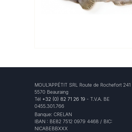
MOUL’APPÉTIT SRL Route de Rochefort 241
5570 Beauraing
Tél
+32 (0) 82 71 26 19
- T.V.A. BE
0455.301.766
Banque: CRELAN
IBAN : BE82 7512 0979 4468 / BIC:
NICABEBBXXX