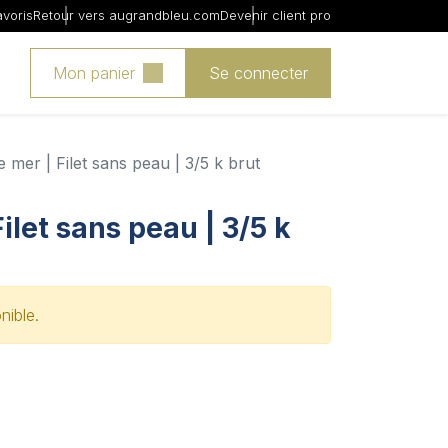
avoris
Retour vers augrandbleu.com
Devenir client pro
Mon panier
Se connecter
 mer | Filet sans peau | 3/5 k brut
ilet sans peau | 3/5 k
nible.