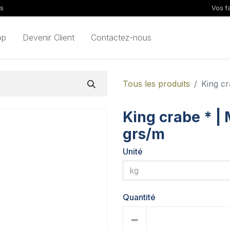
ls
Vos f
op
Devenir Client
Contactez-nous
Tous les produits
King cr
King crabe * | 
grs/m
Unité
Quantité