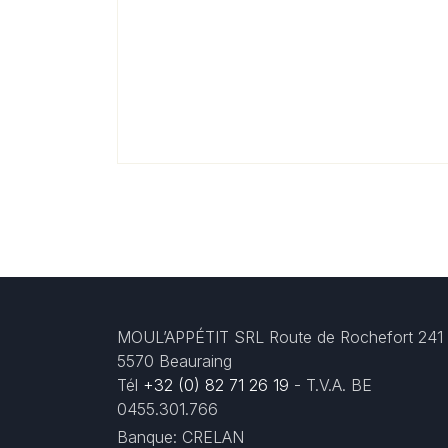
MOUL’APPÉTIT SRL Route de Rochefort 241
5570 Beauraing
Tél
+32 (0) 82 71 26 19
- T.V.A. BE
0455.301.766
Banque: CRELAN