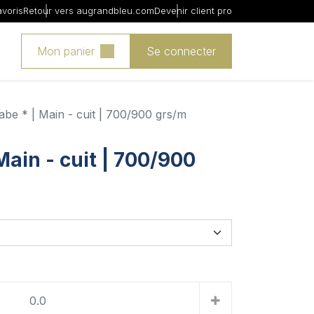
avoris
Retour vers augrandbleu.com
Devenir client pro
Mon panier
Se connecter
abe * | Main - cuit | 700/900 grs/m
Main - cuit | 700/900