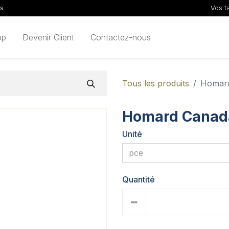
ls
Vos f
op
Devenir Client
Contactez-nous
Tous les produits
Homard
Homard Canada 
Unité
Quantité