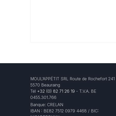
MOUL’APPÉTIT SRL Route de Rochefort 241
5570 Beauraing
Tél
+32 (0) 82 71 26 19
- T.V.A. BE
0455.301.766
Banque: CRELAN
IBAN : BE82 7512 0979 4468 / BIC: