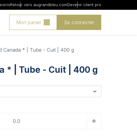
avoris
Retour vers augrandbleu.com
Devenir client pro
Mon panier
Se connecter
 Canada * | Tube - Cuit | 400 g
* | Tube - Cuit | 400 g