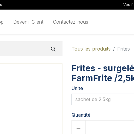
ls
Vos f
op
Devenir Client
Contactez-nous
Tous les produits
Frites 
Frites - surgelé
FarmFrite /2,5
Unité
Quantité