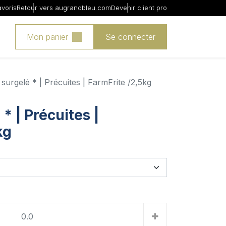
avoris
Retour vers augrandbleu.com
Devenir client pro
Mon panier
Se connecter
- surgelé * | Précuites | FarmFrite /2,5kg
 * | Précuites |
kg