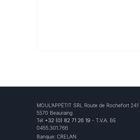
MOUL’APPÉTIT SRL Route de Rochefort 241
5570 Beauraing
Tél
+32 (0) 82 71 26 19
- T.V.A. BE
0455.301.766
Banque: CRELAN