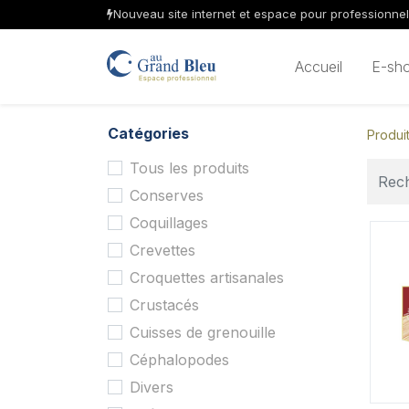
Nouveau site internet et espace pour professionne
Accueil
E-sh
Catégories
Produi
Tous les produits
Conserves
Coquillages
Crevettes
Croquettes artisanales
Crustacés
Cuisses de grenouille
Céphalopodes
Divers