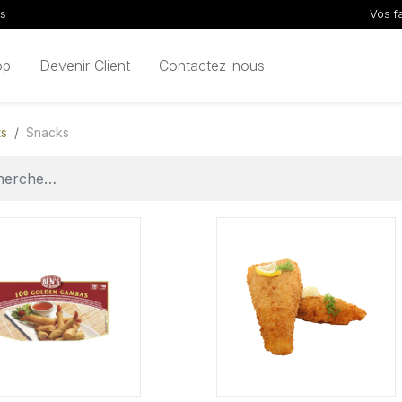
ls
Vos f
op
Devenir Client
Contactez-nous
ts
Snacks