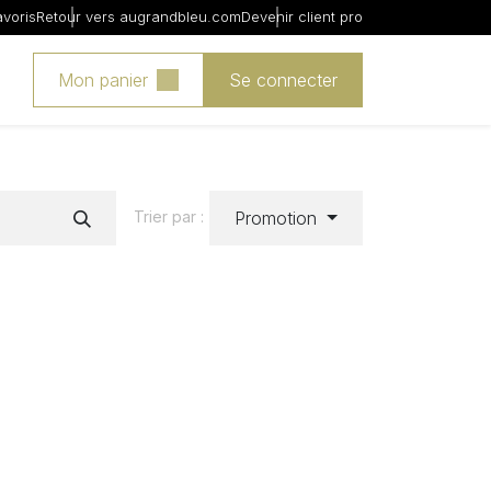
avoris
Retour vers augrandbleu.com
Devenir client pro
Mon panier
Se connecter
Promotion
Trier par :