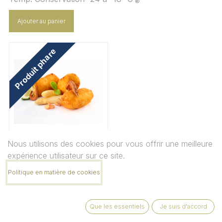
Ajouter au panier
Produit phare
Nous utilisons des cookies pour vous offrir une meilleure
Croquettes artisanales - Asperges &
expérience utilisateur sur ce site.
crevettes*
Politique en matière de cookies
Temp. Conservation -22 à -18 °C
Ajouter au panier
Que les essentiels
Je suis d'accord