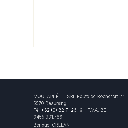
MOUL’APPÉTIT SRL Route de Rochefort 241
5570 Beauraing
Tél
+32 (0) 82 71 26 19
- T.V.A. BE
0455.301.766
Banque: CRELAN