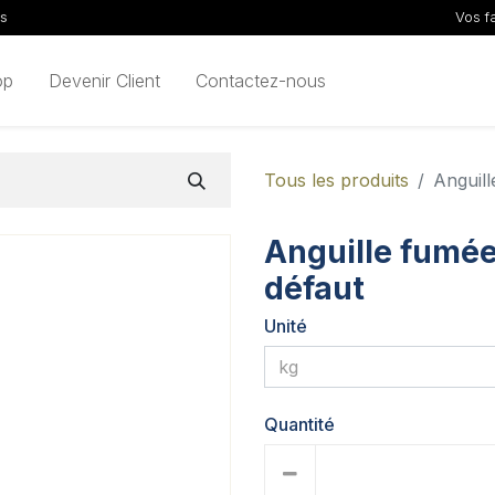
ls
Vos f
op
Devenir Client
Contactez-nous
Tous les produits
Anguill
Anguille fumée 
défaut
Unité
Quantité