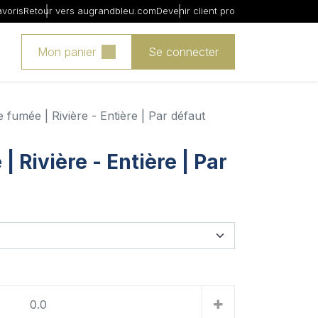
avoris
Retour vers augrandbleu.com
Devenir client pro
Mon panier
Se connecter
e fumée | Rivière - Entière | Par défaut
| Rivière - Entière | Par