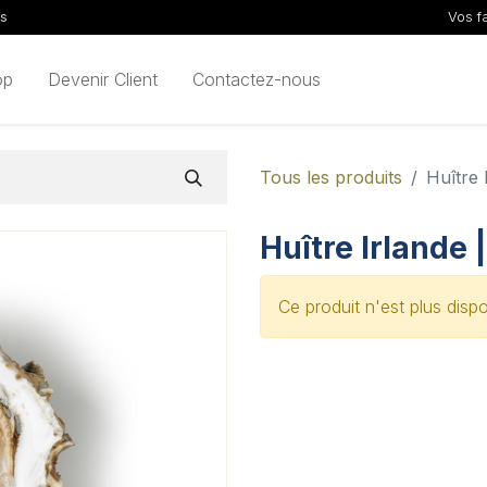
ls
Vos f
op
Devenir Client
Contactez-nous
Tous les produits
Huître 
Huître Irlande 
Ce produit n'est plus dispo