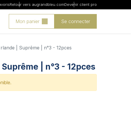
avoris
Retour vers augrandbleu.com
Devenir client pro
Mon panier
Se connecter
Irlande | Suprême | n°3 - 12pces
| Suprême | n°3 - 12pces
nible.