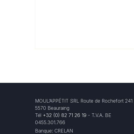
MOUL’APPÉTIT SRL Route de Rochefort 241
5570 Beauraing
Tél
+32 (0) 82 71 26 19
- T.V.A. BE
0455.301.766
Banque: CRELAN