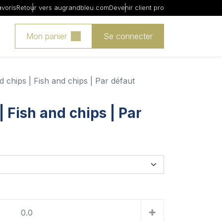
avoris
Retour vers augrandbleu.com
Devenir client pro
Mon panier
Se connecter
d chips | Fish and chips | Par défaut
| Fish and chips | Par