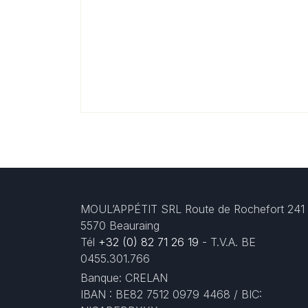
MOUL’APPÉTIT SRL Route de Rochefort 241
5570 Beauraing
Tél
+32 (0) 82 71 26 19
- T.V.A. BE
0455.301.766
Banque: CRELAN
IBAN : BE82 7512 0979 4468 / BIC: