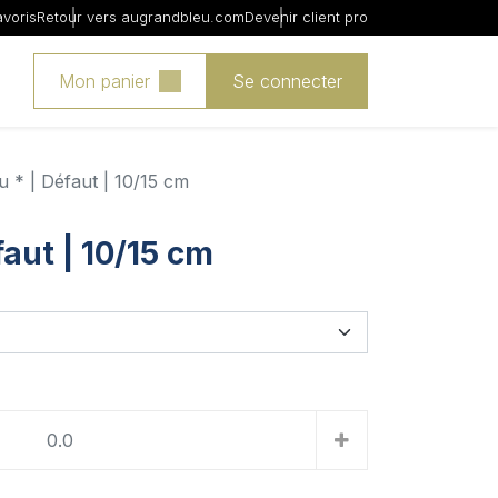
avoris
Retour vers augrandbleu.com
Devenir client pro
Mon panier
Se connecter
 * | Défaut | 10/15 cm
aut | 10/15 cm