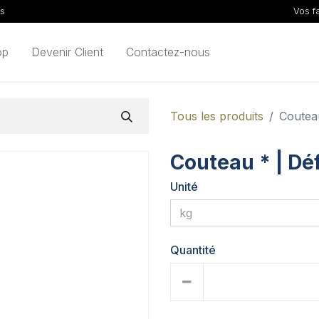
ls
Vos f
op
Devenir Client
Contactez-nous
Tous les produits
Couteau
Couteau * | Déf
Unité
Quantité